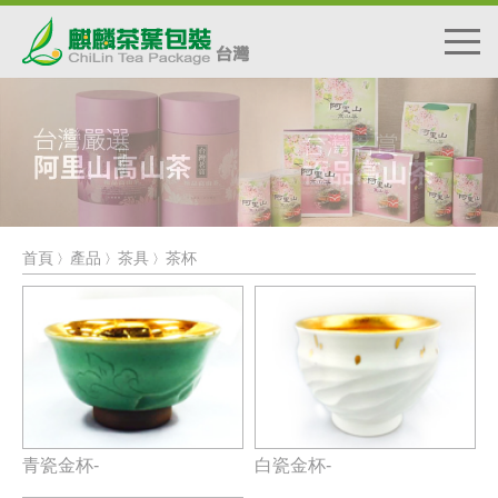
首頁
產品
茶具
茶杯
〉
〉
〉
青瓷金杯-
白瓷金杯-