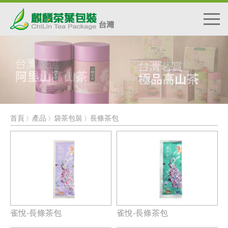
首頁
產品
袋茶包裝
長條茶包
〉
〉
〉
雀悅-長條茶包
雀悅-長條茶包