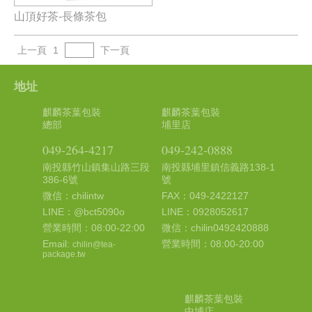
山頂好茶-長條茶包
上一頁
1
下一頁
地址
麒麟茶葉包裝
麒麟茶葉包裝
總部
埔里店
049-264-4217
049-242-0888
南投縣竹山鎮集山路三段
南投縣埔里鎮信義路138-1
386-6號
號
微信：chilintw
FAX：049-2422127
LINE：@bct5090o
LINE：0928052617
營業時間：08:00-22:00
微信：chilin0492420888
Email:
營業時間：08:00-20:00
chilin@tea-
package.tw
麒麟茶葉包裝
中埔店