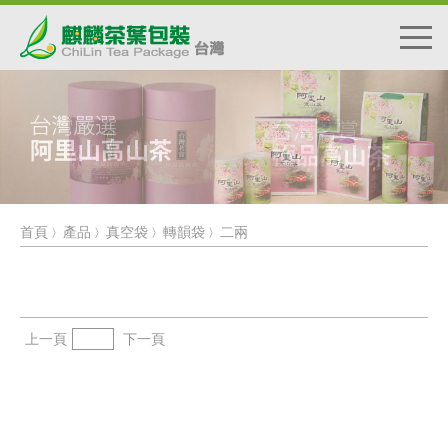
首頁
產品
真空袋
轉韻袋
二兩
〉
〉
〉
〉
上一頁
下一頁