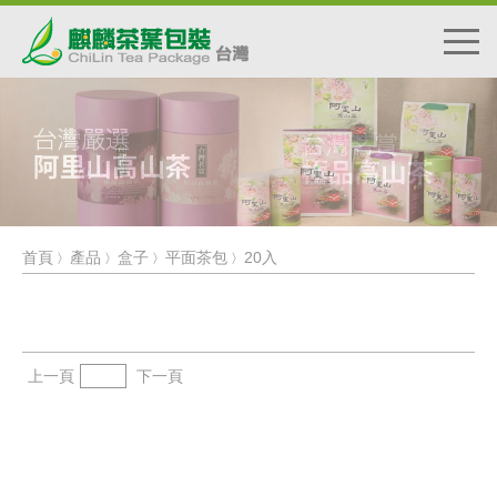
首頁
產品
盒子
平面茶包
20入
〉
〉
〉
〉
上一頁
下一頁