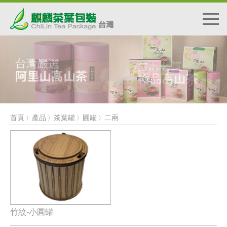
首頁
產品
茶葉罐
圓罐
二兩
〉
〉
〉
〉
竹紋-小圓罐