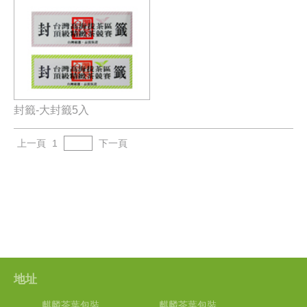
封籤-大封籤5入
上一頁
1
下一頁
地址
麒麟茶葉包裝
麒麟茶葉包裝