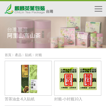
首頁
產品
貼紙
封籤
〉
〉
〉
苦茶油盒-6入貼紙
封籤-小封籤10入