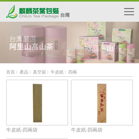
首頁
產品
真空袋
牛皮紙
四兩
〉
〉
〉
〉
牛皮紙-四兩袋
牛皮紙-四兩袋