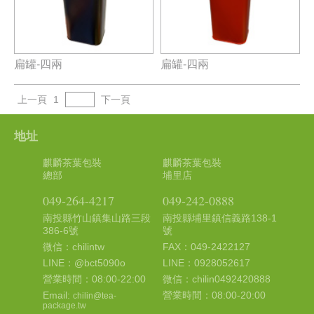
扁罐-四兩
扁罐-四兩
上一頁
1
下一頁
地址
麒麟茶葉包裝
麒麟茶葉包裝
總部
埔里店
049-264-4217
049-242-0888
南投縣竹山鎮集山路三段
南投縣埔里鎮信義路138-1
386-6號
號
微信：chilintw
FAX：049-2422127
LINE：@bct5090o
LINE：0928052617
營業時間：08:00-22:00
微信：chilin0492420888
Email:
營業時間：08:00-20:00
chilin@tea-
package.tw