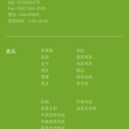
QQ: 2229284278
Fax: 0592-566-2503
微信: chilin16888
營業時間：9:00-18:00
茶葉罐
茶點
產品
提袋
製茶用具
盒子
泡茶用具
禮盒
雜誌
塑膠
袋茶包裝
茶具
真空袋
貼紙
封罐包裝
茶葉文創
袋茶盒包裝
平面袋茶包裝
長條袋茶包裝
茶葉真空包裝