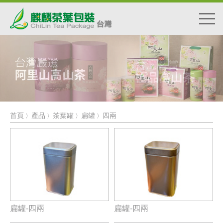
首頁
產品
茶葉罐
扁罐
四兩
〉
〉
〉
〉
扁罐-四兩
扁罐-四兩