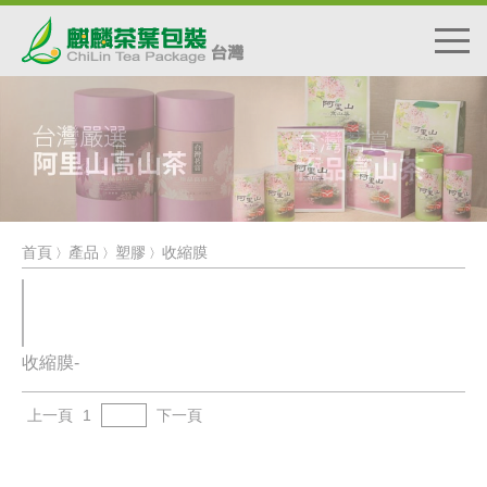
首頁
產品
塑膠
收縮膜
〉
〉
〉
收縮膜-
上一頁
1
下一頁