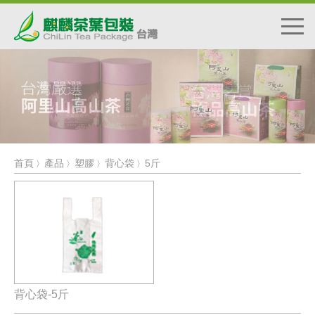
首頁
產品
塑膠
背心袋
5斤
〉
〉
〉
〉
背心袋-5斤