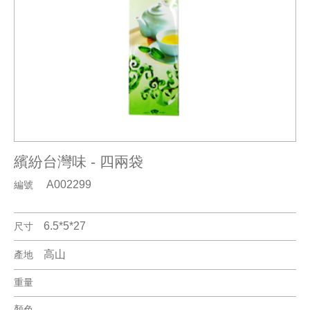
繽紛台灣味 - 四兩袋
A002299
編號
6.5*5*27
尺寸
高山
產地
重量
顏色