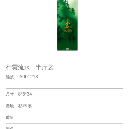
行雲流水 - 半斤袋
A001218
編號
8*6*34
尺寸
杉林溪
產地
重量
顏色