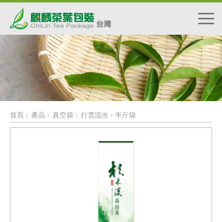
首頁
產品
真空袋
行雲流水 - 半斤袋
〉
〉
〉