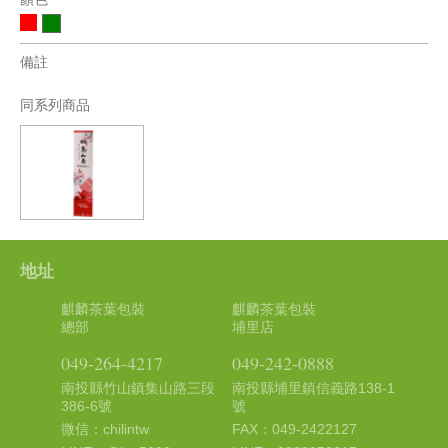
備註
同系列商品
地址
麒麟茶葉包裝
麒麟茶葉包裝
總部
埔里店
049-264-4217
049-242-0888
南投縣竹山鎮集山路三段
南投縣埔里鎮信義路138-1
386-6號
號
微信：chilintw
FAX：049-2422127