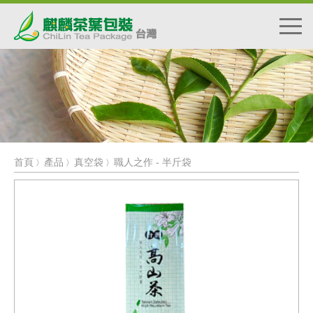
首頁
產品
真空袋
職人之作 - 半斤袋
〉
〉
〉