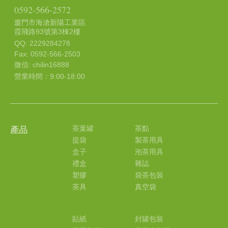
0592-566-2572
廈門市海滄新陽工業區
霞飛路93號第3棟2樓
QQ: 2229284278
Fax: 0592-566-2503
微信: chilin16888
營業時間：9:00-18:00
茶葉罐
茶點
產品
提袋
製茶用具
盒子
泡茶用具
禮盒
雜誌
塑膠
袋茶包裝
茶具
真空袋
貼紙
封罐包裝