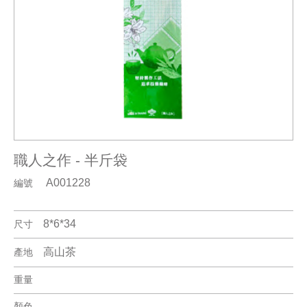
職人之作 - 半斤袋
A001228
編號
8*6*34
尺寸
高山茶
產地
重量
顏色