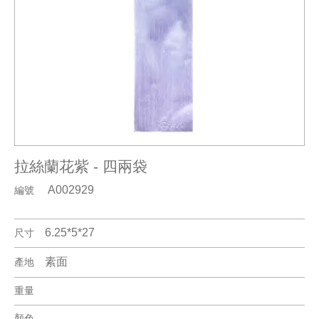
拉絲蘭花紫 - 四兩袋
A002929
編號
6.25*5*27
尺寸
素面
產地
重量
顏色