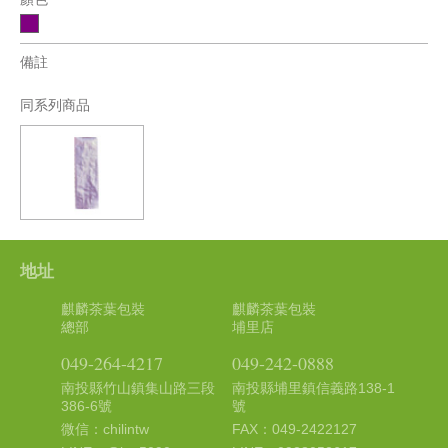
備註
同系列商品
地址
麒麟茶葉包裝
麒麟茶葉包裝
總部
埔里店
049-264-4217
049-242-0888
南投縣竹山鎮集山路三段
南投縣埔里鎮信義路138-1
386-6號
號
微信：chilintw
FAX：049-2422127