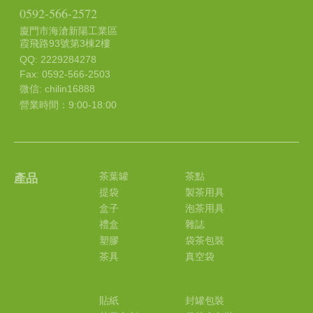
0592-566-2572
廈門市海滄新陽工業區
霞飛路93號第3棟2樓
QQ: 2229284278
Fax: 0592-566-2503
微信: chilin16888
營業時間：9:00-18:00
茶葉罐
茶點
產品
提袋
製茶用具
盒子
泡茶用具
禮盒
雜誌
塑膠
袋茶包裝
茶具
真空袋
貼紙
封罐包裝